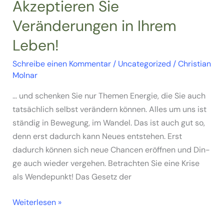
Akzeptieren Sie
Veränderungen in Ihrem
Leben!
Schreibe einen Kommentar
/
Uncategorized
/
Christian
Molnar
… und schen­ken Sie nur The­men Ener­gie, die Sie auch
tat­säch­lich selbst ver­än­dern kön­nen. Alles um uns ist
stän­dig in Bewe­gung, im Wan­del. Das ist auch gut so,
denn erst dadurch kann Neu­es ent­ste­hen. Erst
dadurch kön­nen sich neue Chan­cen eröff­nen und Din­
ge auch wie­der ver­ge­hen. Betrach­ten Sie eine Kri­se
als Wen­de­punkt! Das Gesetz der
Akzeptieren
Weiterlesen »
Sie