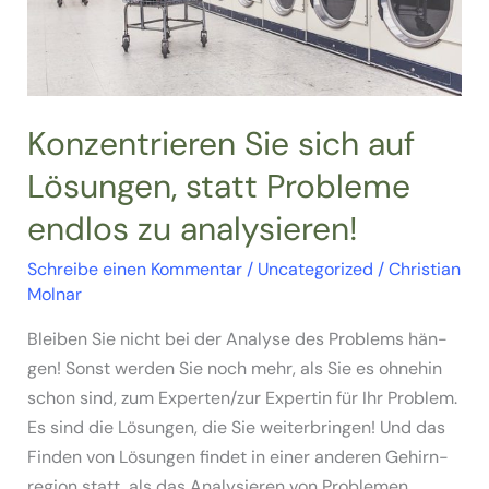
Konzentrieren Sie sich auf
Lösungen, statt Probleme
endlos zu analysieren!
Schreibe einen Kommentar
/
Uncategorized
/
Christian
Molnar
Blei­ben Sie nicht bei der Ana­ly­se des Pro­blems hän­
gen! Sonst wer­den Sie noch mehr, als Sie es ohne­hin
schon sind, zum Experten/zur Exper­tin für Ihr Pro­blem.
Es sind die Lösun­gen, die Sie wei­ter­brin­gen! Und das
Fin­den von Lösun­gen fin­det in einer ande­ren Gehirn­
re­gi­on statt, als das Ana­ly­sie­ren von Pro­ble­men.