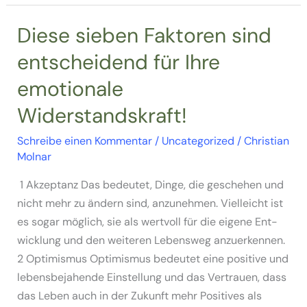
Veränderungen
in
Diese sieben Faktoren sind
Ihrem
entscheidend für Ihre
Leben!
emotionale
Widerstandskraft!
Schreibe einen Kommentar
/
Uncategorized
/
Christian
Molnar
1 Akzep­tanz Das bedeu­tet, Din­ge, die gesche­hen und
nicht mehr zu ändern sind, anzu­neh­men. Viel­leicht ist
es sogar mög­lich, sie als wert­voll für die eige­ne Ent­
wick­lung und den wei­te­ren Lebens­weg anzu­er­ken­nen.
2 Opti­mis­mus Opti­mis­mus bedeu­tet eine posi­ti­ve und
lebens­be­ja­hen­de Ein­stel­lung und das Ver­trau­en, dass
das Leben auch in der Zukunft mehr Posi­ti­ves als